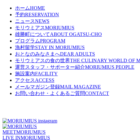
ホーム
HOME
予約
RESERVATION
ニュース
NEWS
モリウミアス
MORIUMIUS
雄勝町について
ABOUT OGATSU-CHO
プログラム
PROGRAM
漁村留学
STAY IN MORIUMIUS
おとなのみなさまへ
DEAR ADULTS
モリウミアスの食の世界
THE CULINARY WORLD OF 
運営スタッフ・サポーター紹介
MORIUMIUS PEOPLE
施設案内
FACILITY
アクセス
ACCESS
メールマガジン登録
MAIL MAGAZINE
お問い合わせ・よくあるご質問
CONTACT
MEET
MORIUMIUS
LIVE IN
MORIUMIUS