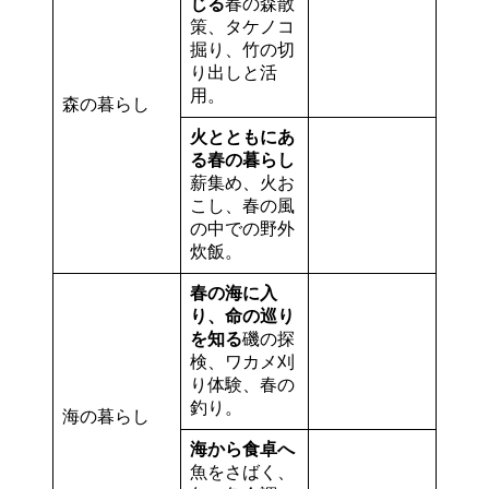
じる
春の森散
策、タケノコ
掘り、竹の切
り出しと活
用。
森の暮らし
火とともにあ
る春の暮らし
薪集め、火お
こし、春の風
の中での野外
炊飯。
春の海に入
り、命の巡り
を知る
磯の探
検、ワカメ刈
り体験、春の
釣り。
海の暮らし
海から食卓へ
魚をさばく、