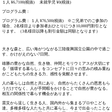
１人 ¥6,7100(税抜) 未就学児 ¥0(税抜)
プログラム費：
プログラム費： １人 ¥76,500(税抜) ※ご兄弟でのご参加の
場合、2名様目より参加者おひとりにつき10,000円割引とな
ります。（3名様目以降も割引金額は同額となります）
大きな森と、広い海がつながる三陸復興国立公園の中で過ご
す、かけがえのない7日間。
雄勝の豊かな自然、生き物、仲間とモリウミアスが大切にす
る「循環する暮らし」をコンセプトに日々の営みの積み重ね
がこどもたちの生きる力、感性を覚醒させます。
人の暮らしは自然と共にあり、自然からたくさんの恩恵もら
うだけでなく、人が手間暇をかけることで自然が豊かなる。
相互の関係性で暮らす機会があります。
震災から逞しく生きる人、国内外から集まるプロやこども
達。多種多様な人たちと共に暮らし、今まで出会ったことな