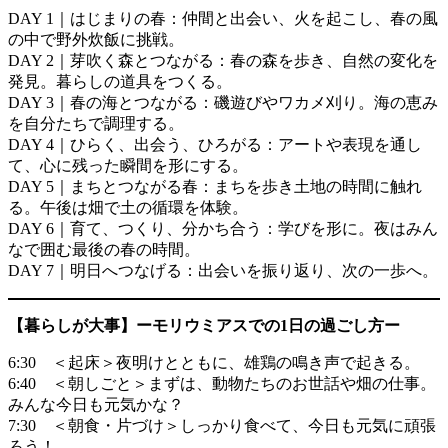
DAY 1｜はじまりの春：仲間と出会い、火を起こし、春の風
の中で野外炊飯に挑戦。
DAY 2｜芽吹く森とつながる：春の森を歩き、自然の変化を
発見。暮らしの道具をつくる。
DAY 3｜春の海とつながる：磯遊びやワカメ刈り。海の恵み
を自分たちで調理する。
DAY 4｜ひらく、出会う、ひろがる：アートや表現を通し
て、心に残った瞬間を形にする。
DAY 5｜まちとつながる春：まちを歩き土地の時間に触れ
る。午後は畑で土の循環を体験。
DAY 6｜育て、つくり、分かち合う：学びを形に。夜はみん
なで囲む最後の春の時間。
DAY 7｜明日へつなげる：出会いを振り返り、次の一歩へ。
【暮らしが大事】ーモリウミアスでの1日の過ごし方ー
6:30 ＜起床＞夜明けとともに、雄鶏の鳴き声で起きる。
6:40 ＜朝しごと＞まずは、動物たちのお世話や畑の仕事。
みんな今日も元気かな？
7:30 ＜朝食・片づけ＞しっかり食べて、今日も元気に頑張
ろう！