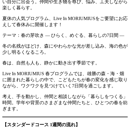
い自分に出会う。仲間や生き物を尊び、悩み、工夫しながら
楽しく暮らす。
夏休の人気プログラム、Live In MORIUMIUSをご要望にお応
えして春休みに開催します！
テーマ：春の芽吹き ― ひらく、めぐる、暮らしの7日間 ―
冬の名残がほどけ、森にやわらかな光が差し込み、海の色が
少し明るくなるころ。
春は、自然も人も、静かに動き出す季節です。
Live In MORIUMIUS 春プログラムでは、雄勝の森・海・畑
に囲まれた暮らしの中で、こどもたちが春の変化を感じ取り
ながら、ワクワクを見つけていく7日間を過ごします。
考え、手を動かし、仲間と相談しながら「暮らしをつくる」
時間。学年や背景のさまざまな仲間たちと、ひとつの春を紡
ぎます。
【スタンダードコース 1週間の流れ】