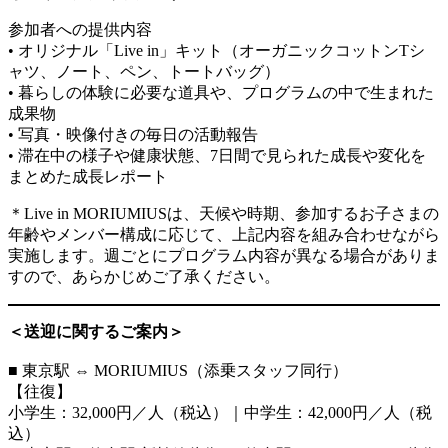
参加者への提供内容
• オリジナル「Live in」キット（オーガニックコットンTシ
ャツ、ノート、ペン、トートバッグ）
• 暮らしの体験に必要な道具や、プログラムの中で生まれた
成果物
• 写真・映像付きの毎日の活動報告
• 滞在中の様子や健康状態、7日間で見られた成長や変化を
まとめた成長レポート
＊Live in MORIUMIUSは、天候や時期、参加するお子さまの
年齢やメンバー構成に応じて、上記内容を組み合わせながら
実施します。週ごとにプログラム内容が異なる場合がありま
すので、あらかじめご了承ください。
＜送迎に関するご案内＞
■ 東京駅 ⇔ MORIUMIUS（添乗スタッフ同行）
【往復】
小学生：32,000円／人（税込）｜中学生：42,000円／人（税
込）