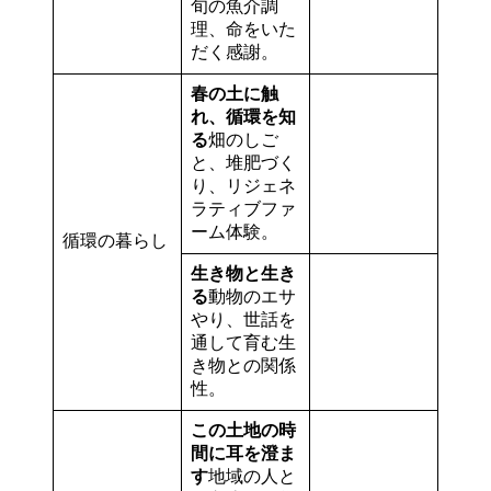
旬の魚介調
理、命をいた
だく感謝。
春の土に触
れ、循環を知
る
畑のしご
と、堆肥づく
り、リジェネ
ラティブファ
ーム体験。
循環の暮らし
生き物と生き
る
動物のエサ
やり、世話を
通して育む生
き物との関係
性。
この土地の時
間に耳を澄ま
す
地域の人と