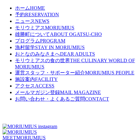
ホーム
HOME
予約
RESERVATION
ニュース
NEWS
モリウミアス
MORIUMIUS
雄勝町について
ABOUT OGATSU-CHO
プログラム
PROGRAM
漁村留学
STAY IN MORIUMIUS
おとなのみなさまへ
DEAR ADULTS
モリウミアスの食の世界
THE CULINARY WORLD OF
MORIUMIUS
運営スタッフ・サポーター紹介
MORIUMIUS PEOPLE
施設案内
FACILITY
アクセス
ACCESS
メールマガジン登録
MAIL MAGAZINE
お問い合わせ・よくあるご質問
CONTACT
MEET
MORIUMIUS