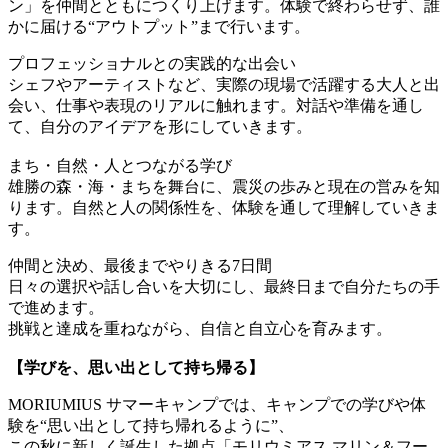
ン」を仲間とともにつくり上げます。体験で終わらせず、誰
かに届ける“アウトプット”まで行います。
プロフェッショナルとの実践的な出会い
シェフやアーティストなど、実際の現場で活躍する大人と出
会い、仕事や表現のリアルに触れます。対話や準備を通し
て、自分のアイデアを形にしていきます。
まち・自然・人とつながる学び
雄勝の森・海・まちを舞台に、震災の歩みと現在の営みを知
ります。自然と人の関係性を、体験を通して理解していきま
す。
仲間と決め、最後までやりきる7日間
日々の選択や話し合いを大切にし、最終日まで自分たちの手
で進めます。
挑戦と達成を重ねながら、自信と自立心を育みます。
【学びを、思い出として持ち帰る】
MORIUMIUS サマーキャンプでは、キャンプでの学びや体
験を“思い出として持ち帰れるように”、
この秋に新しく誕生した拠点「モリウミアス マリン＆フー