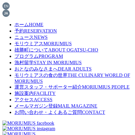
EN
JA
ホーム
HOME
予約
RESERVATION
ニュース
NEWS
モリウミアス
MORIUMIUS
雄勝町について
ABOUT OGATSU-CHO
プログラム
PROGRAM
漁村留学
STAY IN MORIUMIUS
おとなのみなさまへ
DEAR ADULTS
モリウミアスの食の世界
THE CULINARY WORLD OF
MORIUMIUS
運営スタッフ・サポーター紹介
MORIUMIUS PEOPLE
施設案内
FACILITY
アクセス
ACCESS
メールマガジン登録
MAIL MAGAZINE
お問い合わせ・よくあるご質問
CONTACT