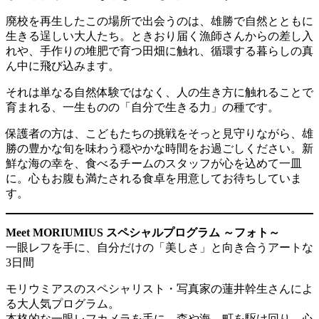
廃校を再生したこの場所で出会うのは、雄勝で自然とともに
生きる逞しい大人たち。ときおり届く漁師さんからの差し入
れや、手作りの堆肥で育つ田畑に触れ、循環する暮らしの真
ん中に飛び込みます。
それは単なる自然体験ではなく、人の生き方に触れることで
育まれる、一生ものの「自分で生きる力」の種です。
保護者の方は、こどもたちの挑戦をそっと見守りながら、雄
勝の豊かな旬を味わう穏やかな時間をお過ごしください。新
鮮な海の幸を、食べるチームのスタッフが心を込めて一皿
に。心もお腹も満たされる食卓を用意してお待ちしていま
す。
Meet MORIUMIUS スペシャルプログラム ～フォト～
一眼レフを手に、自分だけの「美しさ」と向き合うアートな
3日間
モリウミアスのスペシャリスト・写真家の蓮井幹生さんによ
る大人気プログラム。
本格的な一眼レフカメラを手に、森や海、町を駆け回り、心