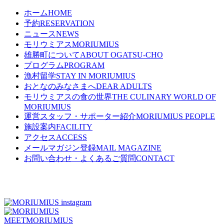
ホーム
HOME
予約
RESERVATION
ニュース
NEWS
モリウミアス
MORIUMIUS
雄勝町について
ABOUT OGATSU-CHO
プログラム
PROGRAM
漁村留学
STAY IN MORIUMIUS
おとなのみなさまへ
DEAR ADULTS
モリウミアスの食の世界
THE CULINARY WORLD OF
MORIUMIUS
運営スタッフ・サポーター紹介
MORIUMIUS PEOPLE
施設案内
FACILITY
アクセス
ACCESS
メールマガジン登録
MAIL MAGAZINE
お問い合わせ・よくあるご質問
CONTACT
MEET
MORIUMIUS