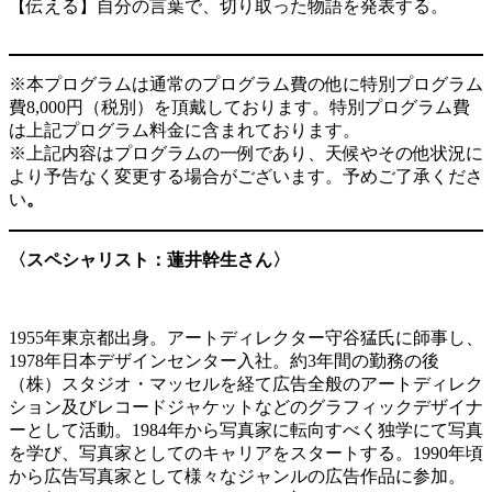
【伝える】自分の言葉で、切り取った物語を発表する。
※本プログラムは通常のプログラム費の他に特別プログラム
費8,000円（税別）を頂戴しております。特別プログラム費
は上記プログラム料金に含まれております。
※上記内容はプログラムの一例であり、天候やその他状況に
より予告なく変更する場合がございます。予めご了承くださ
い
。
〈スペシャリスト：蓮井幹生さん〉
1955年東京都出身。アートディレクター守谷猛氏に師事し、
1978年日本デザインセンター入社。約3年間の勤務の後
（株）スタジオ・マッセルを経て広告全般のアートディレク
ション及びレコードジャケットなどのグラフィックデザイナ
ーとして活動。1984年から写真家に転向すべく独学にて写真
を学び、写真家としてのキャリアをスタートする。1990年頃
から広告写真家として様々なジャンルの広告作品に参加。