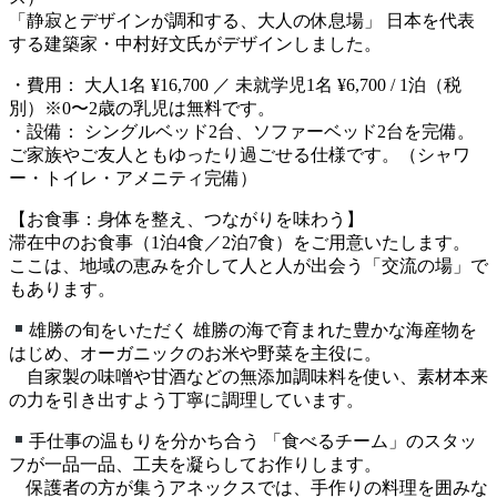
「静寂とデザインが調和する、大人の休息場」 日本を代表
する建築家・中村好文氏がデザインしました。
・費用： 大人1名 ¥16,700 ／ 未就学児1名 ¥6,700 / 1泊（税
別）※0〜2歳の乳児は無料です。
・設備： シングルベッド2台、ソファーベッド2台を完備。
ご家族やご友人ともゆったり過ごせる仕様です。（シャワ
ー・トイレ・アメニティ完備）
【お食事：身体を整え、つながりを味わう】
滞在中のお食事（1泊4食／2泊7食）をご用意いたします。
ここは、地域の恵みを介して人と人が出会う「交流の場」で
もあります。
雄勝の旬をいただく 雄勝の海で育まれた豊かな海産物を
はじめ、オーガニックのお米や野菜を主役に。
自家製の味噌や甘酒などの無添加調味料を使い、素材本来
の力を引き出すよう丁寧に調理しています。
手仕事の温もりを分かち合う 「食べるチーム」のスタッ
フが一品一品、工夫を凝らしてお作りします。
保護者の方が集うアネックスでは、手作りの料理を囲みな