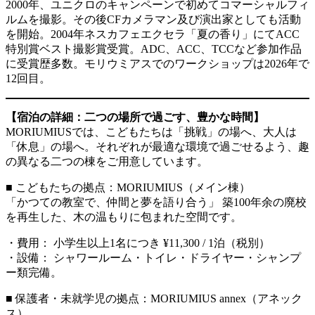
2000年、ユニクロのキャンペーンで初めてコマーシャルフィ
ルムを撮影。その後CFカメラマン及び演出家としても活動
を開始。2004年ネスカフェエクセラ「夏の香り」にてACC
特別賞ベスト撮影賞受賞。ADC、ACC、TCCなど参加作品
に受賞歴多数。モリウミアスでのワークショップは2026年で
12回目。
【宿泊の詳細：二つの場所で過ごす、豊かな時間】
MORIUMIUSでは、こどもたちは「挑戦」の場へ、大人は
「休息」の場へ。それぞれが最適な環境で過ごせるよう、趣
の異なる二つの棟をご用意しています。
■ こどもたちの拠点：MORIUMIUS（メイン棟）
「かつての教室で、仲間と夢を語り合う」 築100年余の廃校
を再生した、木の温もりに包まれた空間です。
・費用： 小学生以上1名につき ¥11,300 / 1泊（税別）
・設備： シャワールーム・トイレ・ドライヤー・シャンプ
ー類完備。
■ 保護者・未就学児の拠点：MORIUMIUS annex（アネック
ス）