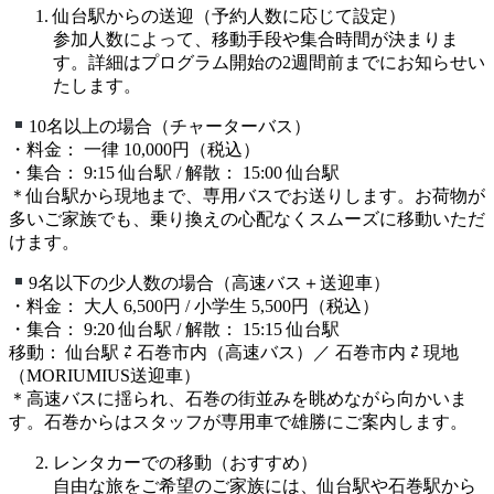
仙台駅からの送迎（予約人数に応じて設定）
参加人数によって、移動手段や集合時間が決まりま
す。詳細はプログラム開始の2週間前までにお知らせい
たします。
10名以上の場合（チャーターバス）
・料金： 一律 10,000円（税込）
・集合： 9:15 仙台駅 / 解散： 15:00 仙台駅
＊仙台駅から現地まで、専用バスでお送りします。お荷物が
多いご家族でも、乗り換えの心配なくスムーズに移動いただ
けます。
9名以下の少人数の場合（高速バス＋送迎車）
・料金： 大人 6,500円 / 小学生 5,500円（税込）
・集合： 9:20 仙台駅 / 解散： 15:15 仙台駅
移動： 仙台駅 ⇄ 石巻市内（高速バス）／ 石巻市内 ⇄ 現地
（MORIUMIUS送迎車）
＊高速バスに揺られ、石巻の街並みを眺めながら向かいま
す。石巻からはスタッフが専用車で雄勝にご案内します。
レンタカーでの移動（おすすめ）
自由な旅をご希望のご家族には、仙台駅や石巻駅から