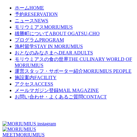
ホーム
HOME
予約
RESERVATION
ニュース
NEWS
モリウミアス
MORIUMIUS
雄勝町について
ABOUT OGATSU-CHO
プログラム
PROGRAM
漁村留学
STAY IN MORIUMIUS
おとなのみなさまへ
DEAR ADULTS
モリウミアスの食の世界
THE CULINARY WORLD OF
MORIUMIUS
運営スタッフ・サポーター紹介
MORIUMIUS PEOPLE
施設案内
FACILITY
アクセス
ACCESS
メールマガジン登録
MAIL MAGAZINE
お問い合わせ・よくあるご質問
CONTACT
MEET
MORIUMIUS