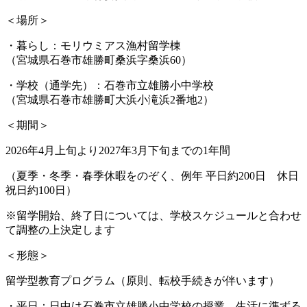
＜場所＞
・
暮らし：モリウミアス漁村留学棟
（宮城県石巻市雄勝町桑浜字桑浜60）
・
学校（通学先）：石巻市立雄勝小中学校
（宮城県石巻市雄勝町大浜小滝浜2番地2）
＜期間＞
2026年4月上旬より2027年3月下旬までの1年間
（夏季・冬季・春季休暇をのぞく、例年 平日約200日 休日
祝日約100日）
※
留学開始、終了日については、学校スケジュールと合わせ
て調整の上決定します
＜形態＞
留学型教育プログラム（原則、転校手続きが伴います）
・平日：
日中は石巻市立雄勝小中学校の授業、生活に準ずる