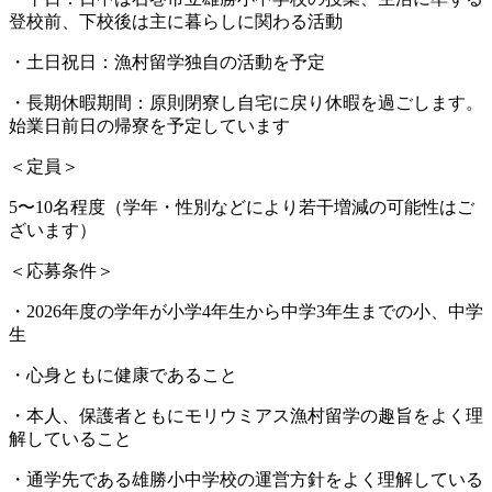
登校前、下校後は主に暮らしに関わる活動
・土日祝日：
漁村留学独自の活動を予定
・長期休暇期間：
原則閉寮し自宅に戻り休暇を過ごします。
始業日前日の帰寮を予定しています
＜定員＞
5〜10名程度（学年・性別などにより若干増減の可能性はご
ざいます）
＜応募条件＞
・
2026年度の学年が小学4年生から中学3年生までの小、中学
生
・
心身ともに健康であること
・
本人、保護者ともにモリウミアス漁村留学の趣旨をよく理
解していること
・
通学先である雄勝小中学校の運営方針をよく理解している