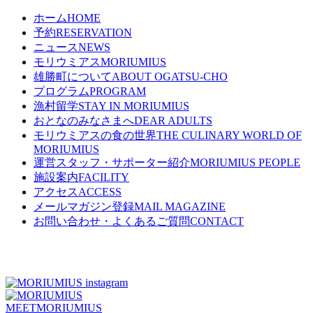
ホーム
HOME
予約
RESERVATION
ニュース
NEWS
モリウミアス
MORIUMIUS
雄勝町について
ABOUT OGATSU-CHO
プログラム
PROGRAM
漁村留学
STAY IN MORIUMIUS
おとなのみなさまへ
DEAR ADULTS
モリウミアスの食の世界
THE CULINARY WORLD OF
MORIUMIUS
運営スタッフ・サポーター紹介
MORIUMIUS PEOPLE
施設案内
FACILITY
アクセス
ACCESS
メールマガジン登録
MAIL MAGAZINE
お問い合わせ・よくあるご質問
CONTACT
MEET
MORIUMIUS